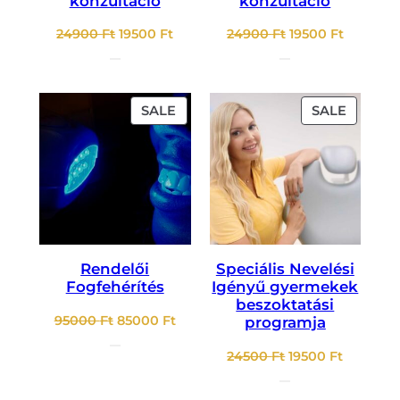
konzultáció
konzultáció
Original
Current
Original
Current
24900
Ft
19500
Ft
24900
Ft
19500
Ft
price
price
price
price
was:
is:
was:
is:
24900 Ft.
19500 Ft.
24900 Ft.
19500 Ft
PRODUCT
PRODU
SALE
SALE
ON
ON
SALE
SALE
Rendelői
Speciális Nevelési
Fogfehérítés
Igényű gyermekek
beszoktatási
Original
Current
95000
Ft
85000
Ft
programja
price
price
Original
Current
24500
Ft
19500
Ft
was:
is:
price
price
95000 Ft.
85000 Ft.
was:
is: