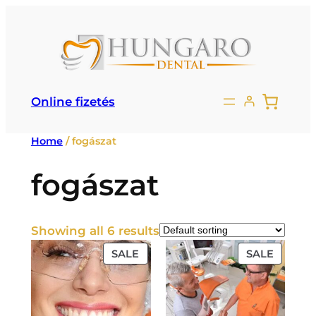
Ugrás
a
tartalomhoz
Online fizetés
Home
/ fogászat
fogászat
Showing all 6 results
PRODUCT
PRODU
SALE
SALE
ON
ON
SALE
SALE